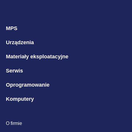
B2B
MPS
Home
Aktualności
Post
Urządzenia
Materiały eksploatacyjne
Dodano: 29.12.2024
Serwis
Konferencja Xerox i
Oprogramowanie
nagroda za osiągnięcia dla
Komputery
J-P
O firmie
Podczas ostatniej konferencji w Kazimierzu Dolnym