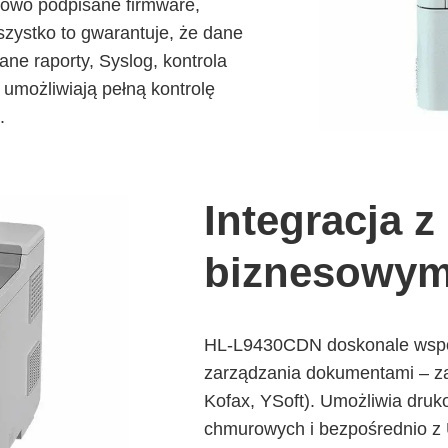
rowo podpisane firmware,
zystko to gwarantuje, że dane
e raporty, Syslog, kontrola
 umożliwiają pełną kontrolę
.
Integracja z
biznesowym
HL-L9430CDN doskonale wspó
zarządzania dokumentami – za
Kofax, YSoft). Umożliwia druk
chmurowych i bezpośrednio z 