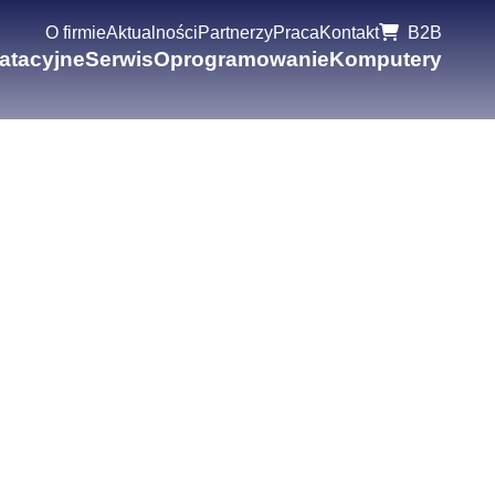
O firmie
Aktualności
Partnerzy
Praca
Kontakt
B2B
oatacyjne
Serwis
Oprogramowanie
Komputery