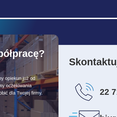
półpracę?
Skontaktuj
ny opiekun już od
amy oczekiwania
22 7
ić dla Twojej firmy.