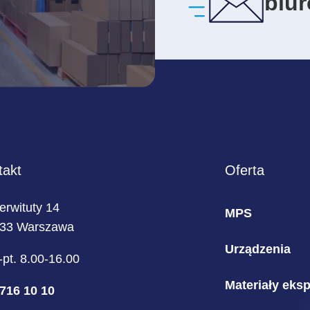
biu
takt
Oferta
Serwituty 14
MPS
233 Warszawa
Urządzenia
-pt. 8.00-16.00
Materiały eks
716 10 10