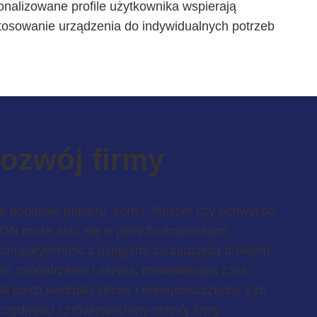
nalizowane profile użytkownika wspierają
tosowanie urządzenia do indywidualnych potrzeb
ozwój firmy
podajniki papieru, sorter, finiszer czy uchwyt do
DN może stać się w pełni funkcjonalnym
ompatybilność z usługami zarządzania drukiem
 zaopatrzenie i serwis, minimalizując czas
ski koszt wydruku strony i energooszczędny tryb
zczędności i zrównoważony rozwój firmy.