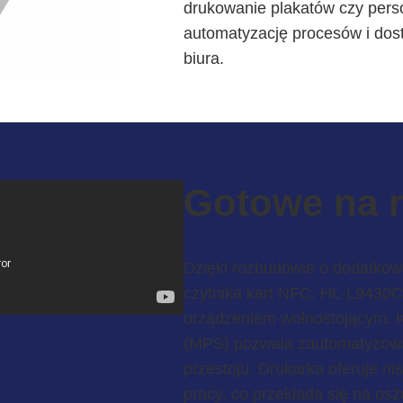
drukowanie plakatów czy perso
automatyzację procesów i dos
biura.
Gotowe na r
Dzięki rozbudowie o dodatkowe 
czytnika kart NFC, HL-L9430C
urządzeniem wolnostojącym. K
(MPS) pozwala zautomatyzować
przestoju. Drukarka oferuje ni
pracy, co przekłada się na os