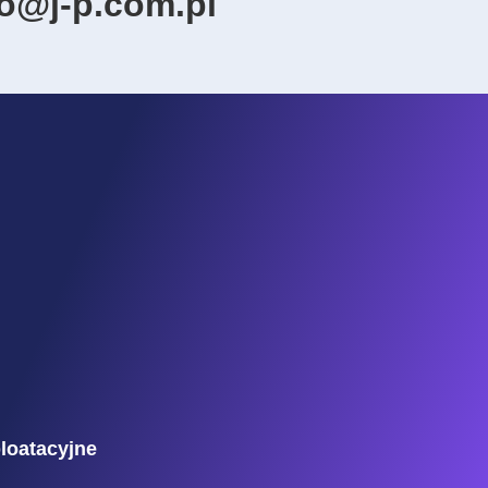
ro@j-p.com.pl
ploatacyjne