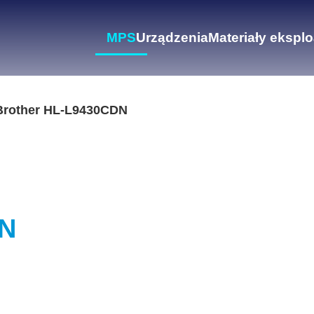
MPS
Urządzenia
Materiały ekspl
Brother HL-L9430CDN
DN