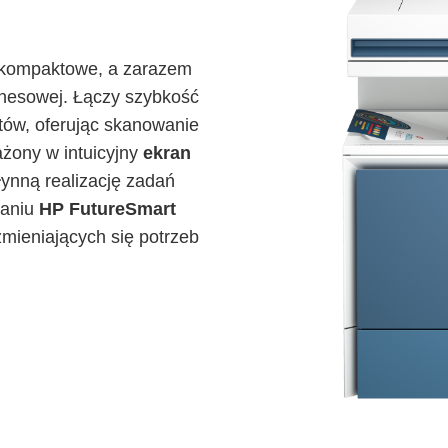
kompaktowe, a zarazem
znesowej. Łączy szybkość
ów, oferując skanowanie
żony w intuicyjny
ekran
łynną realizację zadań
waniu
HP FutureSmart
mieniających się potrzeb