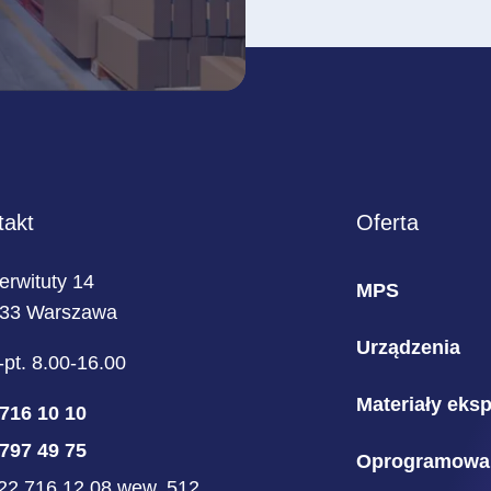
takt
Oferta
Serwituty 14
MPS
233 Warszawa
Urządzenia
-pt. 8.00-16.00
Materiały eks
716 10 10
797 49 75
Oprogramowa
 22 716 12 08 wew. 512