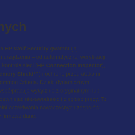
nych
ia
HP Wolf Security
gwarantują
 urządzenia – od automatycznej weryfikacji
 kontrolę sieci (
HP Connection Inspector
),
emory Shield™
) i ochronę przed atakami
 Common Criteria. Dzięki dynamicznym
spółpracuje wyłącznie z oryginalnymi lub
ewniając niezawodność i ciągłość pracy. To
spełni oczekiwania nowoczesnych zespołów,
y firmowe dane.