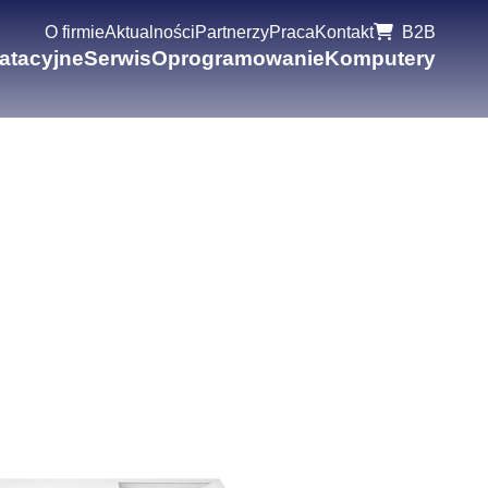
O firmie
Aktualności
Partnerzy
Praca
Kontakt
B2B
oatacyjne
Serwis
Oprogramowanie
Komputery