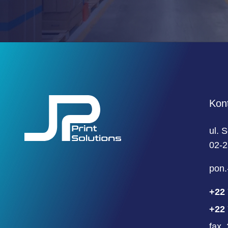
Kon
ul. 
02-
pon.
+22 
+22 
fax.