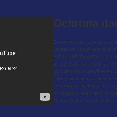
Ochrona da
Zaawansowane zabezpieczen
kompleksową ochronę danych i
BIOS-u (
HP Sure Start
), przez
po zabezpieczenie pamięci (
M
typu zero-day z certyfikatem
zabezpieczeniom urządzenie w
odnawianymi wkładami HP, zap
rozwiązanie, które nie tylko 
ale też skutecznie zabezpiecz