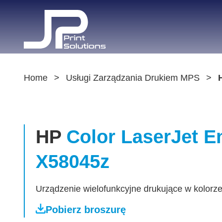
Home
Usługi Zarządzania Drukiem MPS
HP
Color LaserJet E
X58045z
Urządzenie wielofunkcyjne drukujące w kolorz
Pobierz broszurę