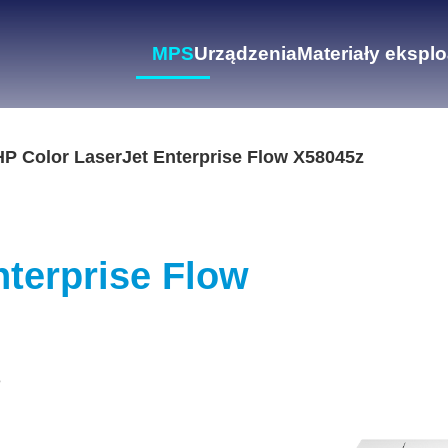
MPS
Urządzenia
Materiały ekspl
HP Color LaserJet Enterprise Flow X58045z
nterprise Flow
e