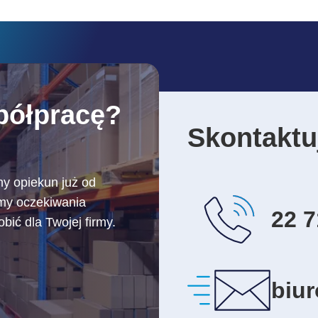
półpracę?
Skontaktuj
ny opiekun już od
amy oczekiwania
22 7
ić dla Twojej firmy.
biu