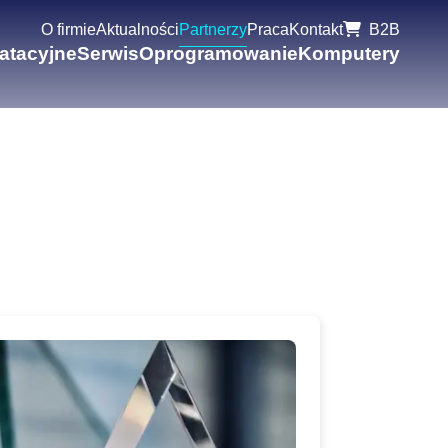
O firmie
Aktualności
Partnerzy
Praca
Kontakt
B2B
oatacyjne
Serwis
Oprogramowanie
Komputery