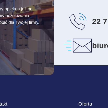
ny opiekun już od
amy oczekiwania
22 7
ić dla Twojej firmy.
biu
takt
Oferta