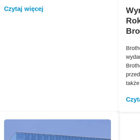
Czytaj więcej
Wyr
Rok
Bro
Broth
wydar
Broth
przed
takż
Czyt