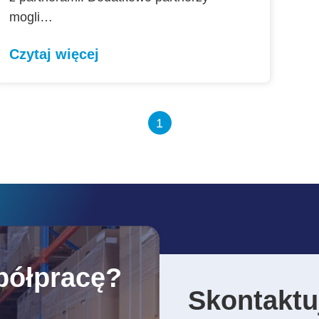
mogli…
Czytaj więcej
1
półpracę?
Skontaktuj